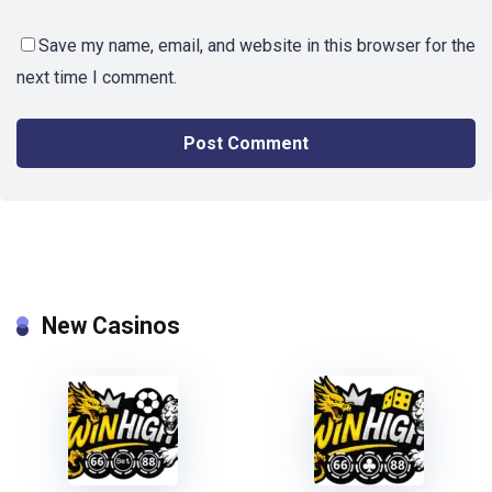
Save my name, email, and website in this browser for the
next time I comment.
New Casinos