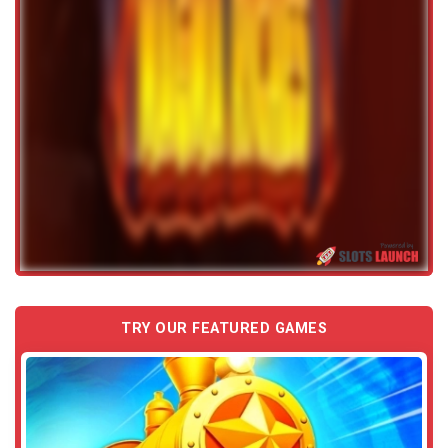
TRY OUR FEATURED GAMES