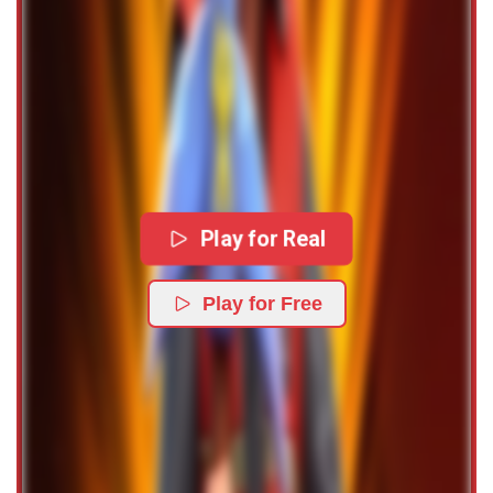
Play for Real
Play for Free