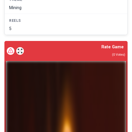
Mining
REELS
5
Rate Game
(
0
Votes)