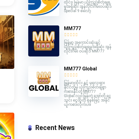
ထိုင်း၊ မြန်မာ ယုံကြည်စိတ်ချရ
မှုအရှိဆုံး အွန်လိုင်းဂိမ်းဝပ်ဆိုဒ်
Special 9 စလော့
MM777
မြန်မာ့ အကောင်းဆုံးနှင့်
ယုံကြည်စိတ်ချရမှုအရှိဆုံး အွန်
လိုင်းဂိမ်း ဝပ်ဆိုဒ် MM777
MM777 Global
မြန်မာ၊ထိုင်း နှင့် မလေးရှား
နိုင်ငံတို့မှ ယုံကြည်စိတ်ချစွာ
ကစားနိုင်တဲ့ MM777
Global.လျှင်မြန်တဲ့ အော်တို ငွေ
သွင်း ငွေထုတ် စနစ်ဖြင့် အနိုင်
ယူကစားလိုက်ပါ။
Recent News