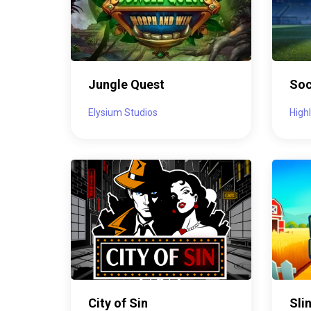
Jungle Quest
Soc
Elysium Studios
High
City of Sin
Sli