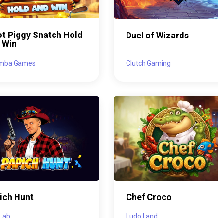
ot Piggy Snatch Hold
Duel of Wizards
 Win
amba Games
Clutch Gaming
ich Hunt
Chef Croco
Lab
Ludo Land