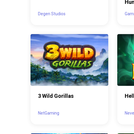
Hun
Degen Studios
Gami
3 Wild Gorillas
Hel
NetGaming
Neve