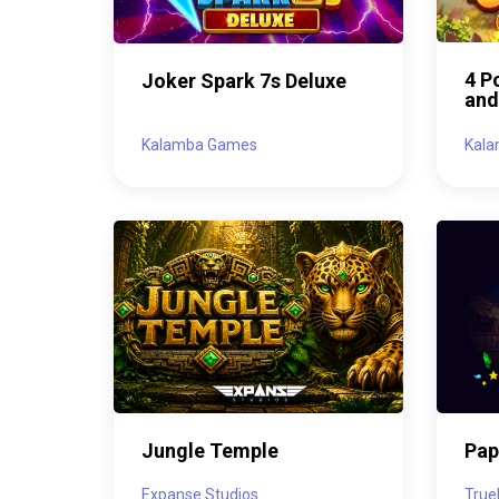
4 P
Joker Spark 7s Deluxe
and
Kalamba Games
Kal
Jungle Temple
Pap
Expanse Studios
True