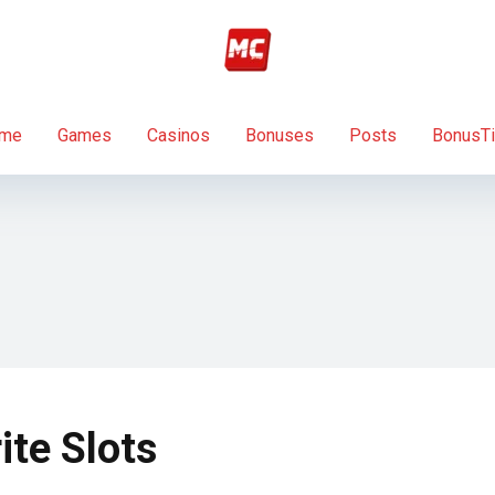
me
Games
Casinos
Bonuses
Posts
BonusT
ite Slots