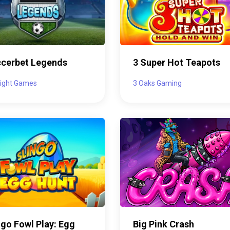
cerbet Legends
3 Super Hot Teapots
light Games
3 Oaks Gaming
Big Pink Crash
ngo Fowl Play: Egg