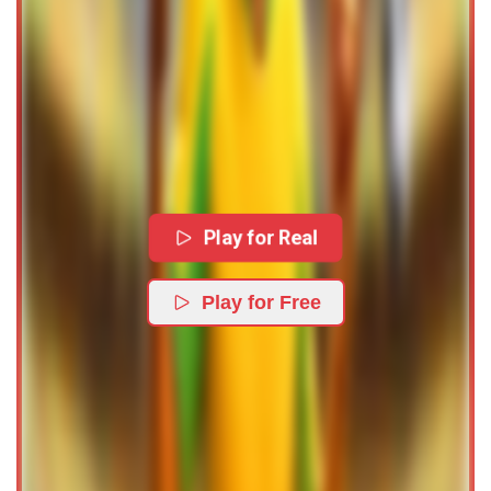
Play for Real
Play for Free