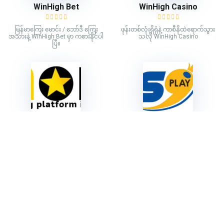
WinHigh Bet
WinHigh Casino
မြန်မာကြေး မောင်း / ဘော်ဒီ ကြေး
ဖုန်းတစ်လုံးရှိရုံနဲ့ ကာစီနိုထဲရောက်သွား
အသားနဲ့ WinHigh Bet မှာ ကစားနိုင်ပါ
သလို WinHigh Casino
ပြီ။
MMOBet
Special 9
မြန်မာ့အကောင်းဆုံး Betting ဝပ်ဆိုဒ်
ထိုင်း၊ မြန်မာ ယုံကြည်စိတ်ချရမှုအရှိ
ဆုံး အွန်လိုင်းဂိမ်းဝပ်ဆိုဒ် Special 9 စ
လော့