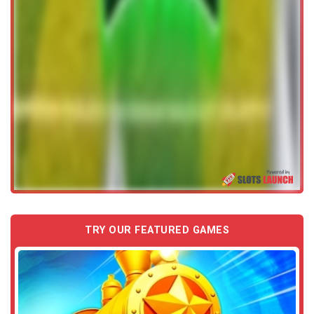
TRY OUR FEATURED GAMES