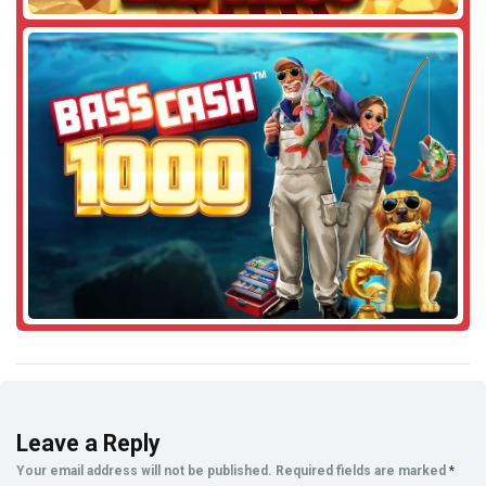
Leave a Reply
Your email address will not be published.
Required fields are marked
*