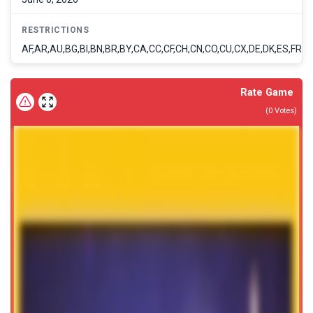
RESTRICTIONS
AF,AR,AU,BG,BI,BN,BR,BY,CA,CC,CF,CH,CN,CO,CU,CX,DE,DK,ES,FR,GB,
Rate Game
(
0
Votes)