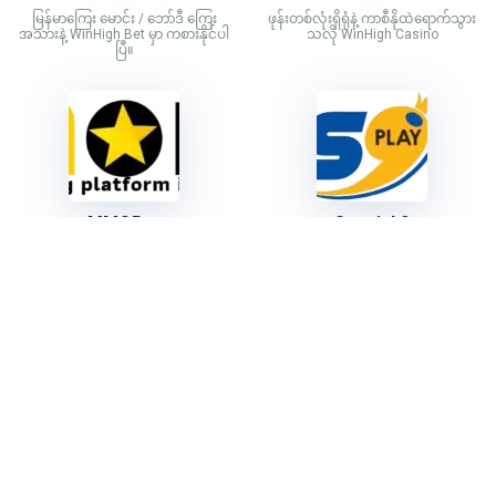
မြန်မာကြေး မောင်း / ဘော်ဒီ ကြေး
ဖုန်းတစ်လုံးရှိရုံနဲ့ ကာစီနိုထဲရောက်သွား
အသားနဲ့ WinHigh Bet မှာ ကစားနိုင်ပါ
သလို WinHigh Casino
ပြီ။
MMOBet
Special 9
မြန်မာ့အကောင်းဆုံး Betting ဝပ်ဆိုဒ်
ထိုင်း၊ မြန်မာ ယုံကြည်စိတ်ချရမှုအရှိ
ဆုံး အွန်လိုင်းဂိမ်းဝပ်ဆိုဒ် Special 9 စ
လော့
MM777
MM777 Global