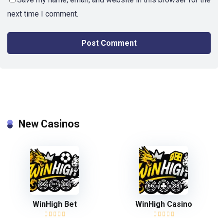
next time I comment.
New Casinos
WinHigh Bet
WinHigh Casino