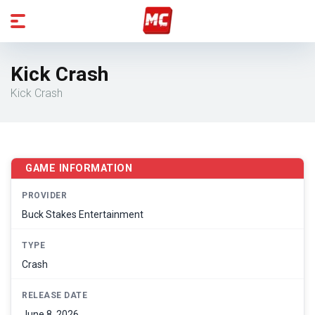
Kick Crash
Kick Crash
GAME INFORMATION
PROVIDER
Buck Stakes Entertainment
TYPE
Crash
RELEASE DATE
June 8, 2026