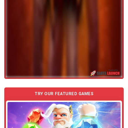
TRY OUR FEATURED GAMES