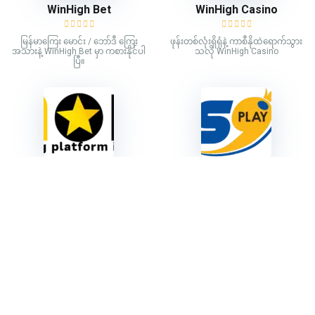
WinHigh Bet
WinHigh Casino
မြန်မာကြေး မောင်း / ဘော်ဒီ ကြေး
ဖုန်းတစ်လုံးရှိရုံနဲ့ ကာစီနိုထဲရောက်သွား
အသားနဲ့ WinHigh Bet မှာ ကစားနိုင်ပါ
သလို WinHigh Casino
ပြီ။
MMOBet
Special 9
မြန်မာ့အကောင်းဆုံး Betting ဝပ်ဆိုဒ်
ထိုင်း၊ မြန်မာ ယုံကြည်စိတ်ချရမှုအရှိ
ဆုံး အွန်လိုင်းဂိမ်းဝပ်ဆိုဒ် Special 9 စ
လော့