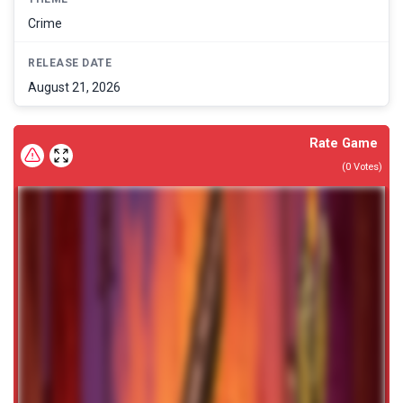
Crime
RELEASE DATE
August 21, 2026
Rate Game
(
0
Votes)