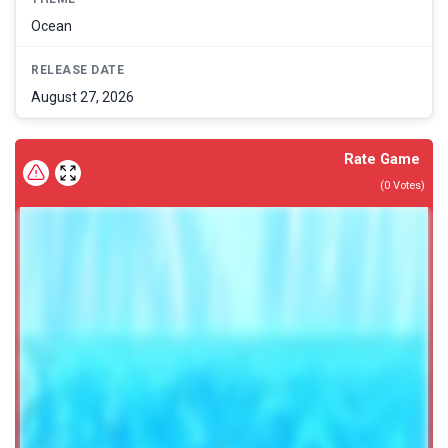
Ocean
RELEASE DATE
August 27, 2026
Rate Game
(
0
Votes)