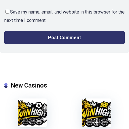
Save my name, email, and website in this browser for the
next time I comment.
New Casinos