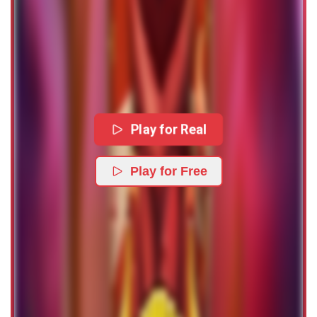
Play for Real
Play for Free