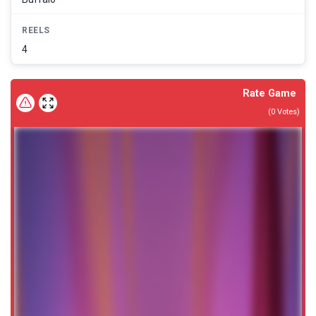
REELS
4
Rate Game
(
0
Votes)