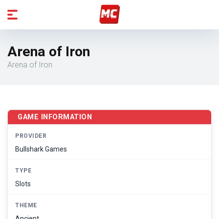
Arena of Iron
Arena of Iron
GAME INFORMATION
PROVIDER
Bullshark Games
TYPE
Slots
THEME
Ancient