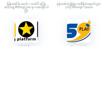
မြန်မာကြေး မောင်း / ဘော်ဒီ ကြေး
ဖုန်းတစ်လုံးရှိရုံနဲ့ ကာစီနိုထဲရောက်သွား
အသားနဲ့ WinHigh Bet မှာ ကစားနိုင်ပါ
သလို WinHigh Casino
ပြီ။
MMOBet
Special 9
မြန်မာ့အကောင်းဆုံး Betting ဝပ်ဆိုဒ်
ထိုင်း၊ မြန်မာ ယုံကြည်စိတ်ချရမှုအရှိ
ဆုံး အွန်လိုင်းဂိမ်းဝပ်ဆိုဒ် Special 9 စ
လော့
MM777
MM777 Global