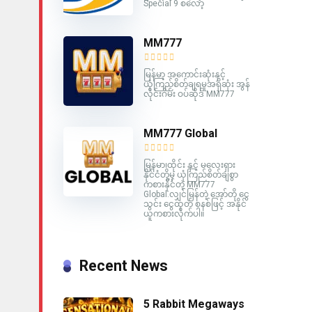
Special 9 စလော့
MM777
မြန်မာ့ အကောင်းဆုံးနှင့်
ယုံကြည်စိတ်ချရမှုအရှိဆုံး အွန်
လိုင်းဂိမ်း ဝပ်ဆိုဒ် MM777
MM777 Global
မြန်မာ၊ထိုင်း နှင့် မလေးရှား
နိုင်ငံတို့မှ ယုံကြည်စိတ်ချစွာ
ကစားနိုင်တဲ့ MM777
Global.လျှင်မြန်တဲ့ အော်တို ငွေ
သွင်း ငွေထုတ် စနစ်ဖြင့် အနိုင်
ယူကစားလိုက်ပါ။
Recent News
5 Rabbit Megaways