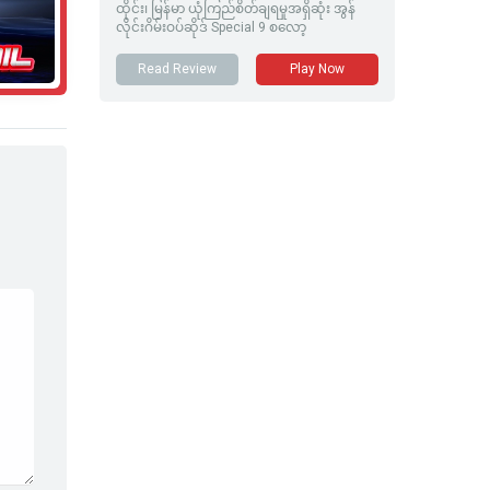
ထိုင်း၊ မြန်မာ ယုံကြည်စိတ်ချရမှုအရှိဆုံး အွန်
လိုင်းဂိမ်းဝပ်ဆိုဒ် Special 9 စလော့
Read Review
Play Now