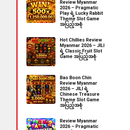
Review Myanmar
2026 – Pragmatic
Play ရဲ့ Lucky Rabbit
Theme Slot Game
အပြည့်အစုံ
Hot Chillies Review
Myanmar 2026 – JILI
ရဲ့ Classic Fruit Slot
Game အပြည့်အစုံ
Bao Boon Chin
Review Myanmar
2026 – JILI ရဲ့
Chinese Treasure
Theme Slot Game
အပြည့်အစုံ
Review Myanmar
2026 – Pragmatic