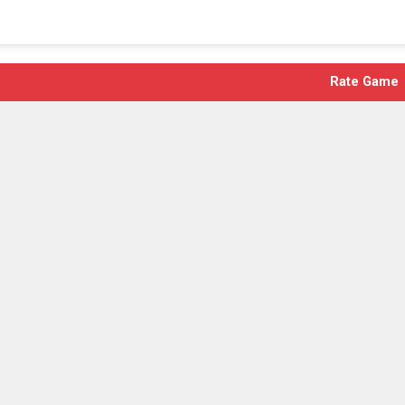
Rate Game