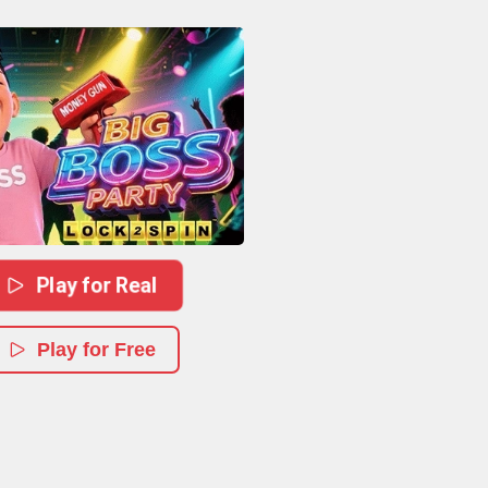
Play for Real
Play for Free