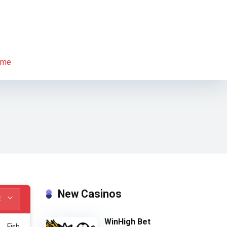
ime
New Casinos
E
WinHigh Bet
Fish