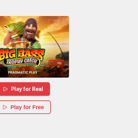
Play for Real
Play for Free