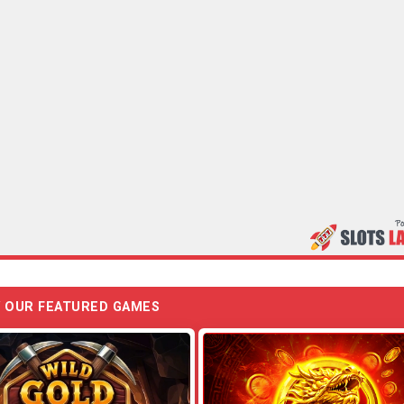
 OUR FEATURED GAMES