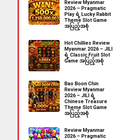
Review Myanmar
2026 – Pragmatic
Play ရဲ့ Lucky Rabbit
Theme Slot Game
အပြည့်အစုံ
Hot Chillies Review
Myanmar 2026 – JILI
ရဲ့ Classic Fruit Slot
Game အပြည့်အစုံ
Bao Boon Chin
Review Myanmar
2026 – JILI ရဲ့
Chinese Treasure
Theme Slot Game
အပြည့်အစုံ
Review Myanmar
2026 – Pragmatic