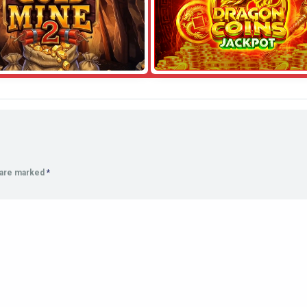
s are marked
*