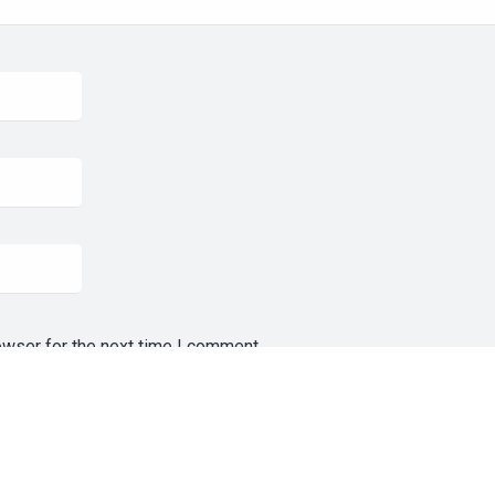
owser for the next time I comment.