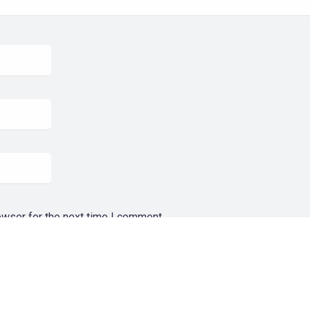
owser for the next time I comment.