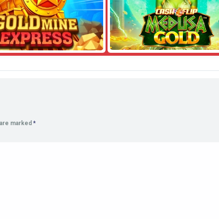
s are marked
*