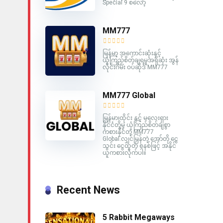
Special 9 စလော့
MM777
မြန်မာ့ အကောင်းဆုံးနှင့်
ယုံကြည်စိတ်ချရမှုအရှိဆုံး အွန်
လိုင်းဂိမ်း ဝပ်ဆိုဒ် MM777
MM777 Global
မြန်မာ၊ထိုင်း နှင့် မလေးရှား
နိုင်ငံတို့မှ ယုံကြည်စိတ်ချစွာ
ကစားနိုင်တဲ့ MM777
Global.လျှင်မြန်တဲ့ အော်တို ငွေ
သွင်း ငွေထုတ် စနစ်ဖြင့် အနိုင်
ယူကစားလိုက်ပါ။
Recent News
5 Rabbit Megaways