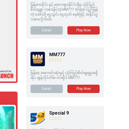
မြန်မာ၊ထိုင်း နှင့် မလေးရှားနိုင်ငံတို့မှ ယုံကြည်
စိတ်ချစွာ ကစားနိုင်တဲ့ MM777 Global.လျှင်မြန်
တဲ့ အော်တို ငွေသွင်း ငွေထုတ် စနစ်ဖြင့် အနိုင်ယူ
ကစားလိုက်ပါ။
Detail
Play Now
MM777
မြန်မာ့ အကောင်းဆုံးနှင့် ယုံကြည်စိတ်ချရမှုအရှိ
ဆုံး အွန်လိုင်းဂိမ်း ဝပ်ဆိုဒ် MM777
Detail
Play Now
Special 9