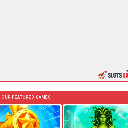
 OUR FEATURED GAMES