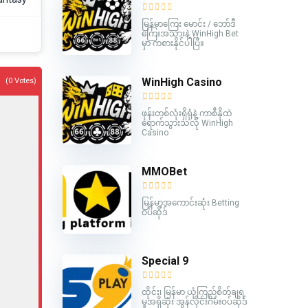
မြန်မာကြေး မောင်း / ဘော်ဒီ
ကြေးအသားနဲ့ WinHigh Bet
မှာ ကစားနိုင်ပါပြီ။
WinHigh Casino
(
0
Votes)
ဖုန်းတစ်လုံးရှိရုံနဲ့ ကာစီနိုထဲ
ရောက်သွားသလို WinHigh
Casino
MMOBet
မြန်မာ့အကောင်းဆုံး Betting
ဝပ်ဆိုဒ်
Special 9
ထိုင်း၊ မြန်မာ ယုံကြည်စိတ်ချရ
မှုအရှိဆုံး အွန်လိုင်းဂိမ်းဝပ်ဆိုဒ်