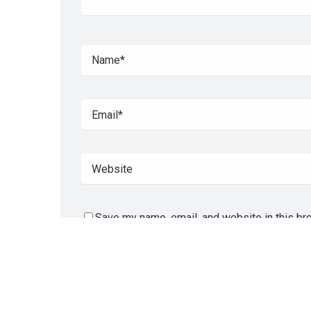
Save my name, email, and website in this br