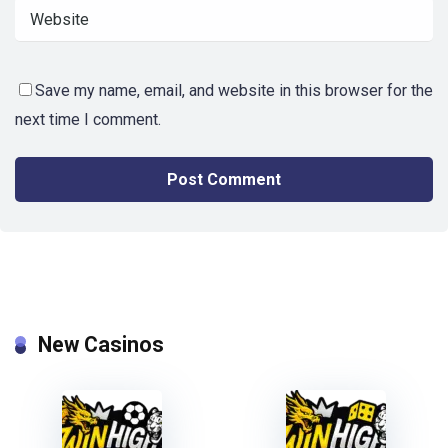
Save my name, email, and website in this browser for the
next time I comment.
New Casinos