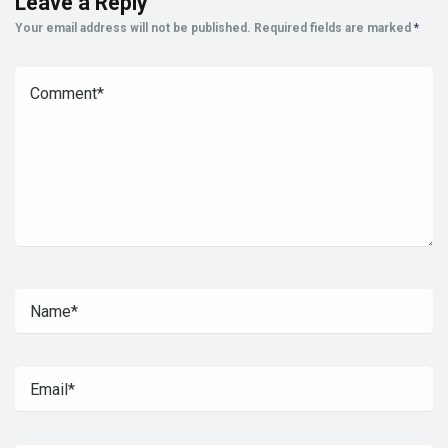
Leave a Reply
Your email address will not be published.
Required fields are marked
*