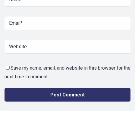
Save my name, email, and website in this browser for the
next time I comment.