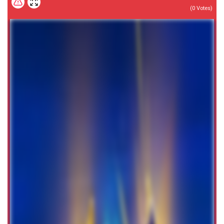
(
0
Votes)