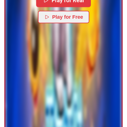
Play for Real
Play for Free