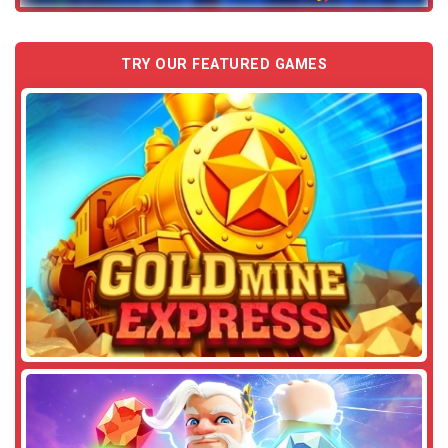
TRY OUR FEATURED GAMES