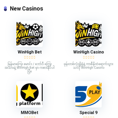
New Casinos
WinHigh Bet
WinHigh Casino
မြန်မာကြေး မောင်း / ဘော်ဒီ ကြေး
ဖုန်းတစ်လုံးရှိရုံနဲ့ ကာစီနိုထဲရောက်သွား
အသားနဲ့ WinHigh Bet မှာ ကစားနိုင်ပါ
သလို WinHigh Casino
ပြီ။
MMOBet
Special 9