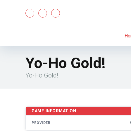
Ho
Yo-Ho Gold!
Yo-Ho Gold!
GAME INFORMATION
PROVIDER