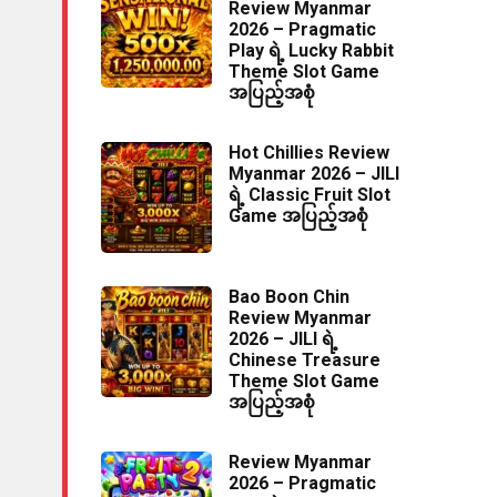
Review Myanmar
2026 – Pragmatic
Play ရဲ့ Lucky Rabbit
Theme Slot Game
အပြည့်အစုံ
Hot Chillies Review
Myanmar 2026 – JILI
ရဲ့ Classic Fruit Slot
Game အပြည့်အစုံ
Bao Boon Chin
Review Myanmar
2026 – JILI ရဲ့
Chinese Treasure
Theme Slot Game
အပြည့်အစုံ
Review Myanmar
2026 – Pragmatic