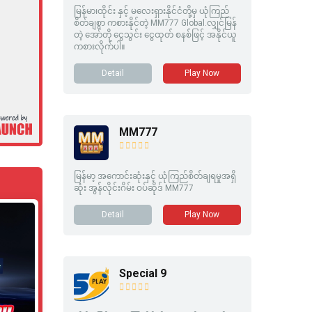
မြန်မာ၊ထိုင်း နှင့် မလေးရှားနိုင်ငံတို့မှ ယုံကြည်
စိတ်ချစွာ ကစားနိုင်တဲ့ MM777 Global.လျှင်မြန်
တဲ့ အော်တို ငွေသွင်း ငွေထုတ် စနစ်ဖြင့် အနိုင်ယူ
ကစားလိုက်ပါ။
Detail
Play Now
MM777
မြန်မာ့ အကောင်းဆုံးနှင့် ယုံကြည်စိတ်ချရမှုအရှိ
ဆုံး အွန်လိုင်းဂိမ်း ဝပ်ဆိုဒ် MM777
Detail
Play Now
Special 9