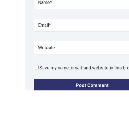
Save my name, email, and website in this br