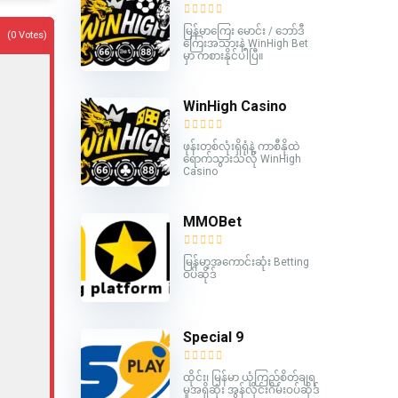
မြန်မာကြေး မောင်း / ဘော်ဒီ
(
0
Votes)
ကြေးအသားနဲ့ WinHigh Bet
မှာ ကစားနိုင်ပါပြီ။
WinHigh Casino
ဖုန်းတစ်လုံးရှိရုံနဲ့ ကာစီနိုထဲ
ရောက်သွားသလို WinHigh
Casino
MMOBet
မြန်မာ့အကောင်းဆုံး Betting
ဝပ်ဆိုဒ်
Special 9
ထိုင်း၊ မြန်မာ ယုံကြည်စိတ်ချရ
မှုအရှိဆုံး အွန်လိုင်းဂိမ်းဝပ်ဆိုဒ်