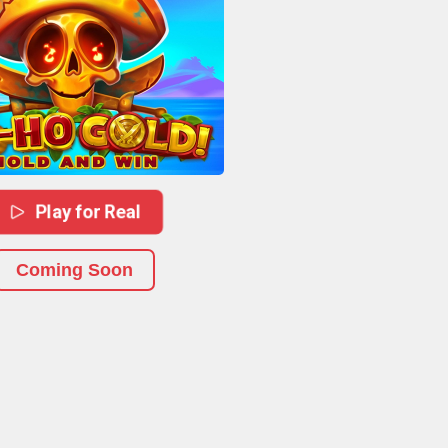
Play for Real
Coming Soon