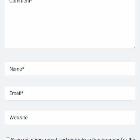
Save my name, email, and website in this browser for the