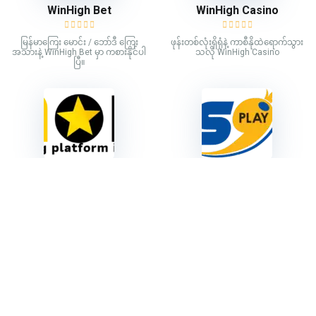
WinHigh Bet
WinHigh Casino
မြန်မာကြေး မောင်း / ဘော်ဒီ ကြေး
ဖုန်းတစ်လုံးရှိရုံနဲ့ ကာစီနိုထဲရောက်သွား
အသားနဲ့ WinHigh Bet မှာ ကစားနိုင်ပါ
သလို WinHigh Casino
ပြီ။
MMOBet
Special 9
မြန်မာ့အကောင်းဆုံး Betting ဝပ်ဆိုဒ်
ထိုင်း၊ မြန်မာ ယုံကြည်စိတ်ချရမှုအရှိ
ဆုံး အွန်လိုင်းဂိမ်းဝပ်ဆိုဒ် Special 9 စ
လော့