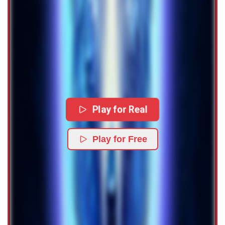
Play for Real
Play for Free