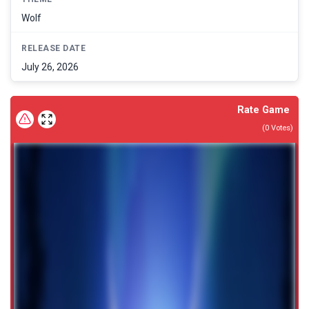
Wolf
RELEASE DATE
July 26, 2026
Rate Game
(
0
Votes)