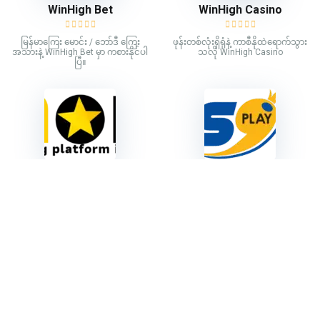
WinHigh Bet
WinHigh Casino
မြန်မာကြေး မောင်း / ဘော်ဒီ ကြေး
ဖုန်းတစ်လုံးရှိရုံနဲ့ ကာစီနိုထဲရောက်သွား
အသားနဲ့ WinHigh Bet မှာ ကစားနိုင်ပါ
သလို WinHigh Casino
ပြီ။
MMOBet
Special 9
မြန်မာ့အကောင်းဆုံး Betting ဝပ်ဆိုဒ်
ထိုင်း၊ မြန်မာ ယုံကြည်စိတ်ချရမှုအရှိ
ဆုံး အွန်လိုင်းဂိမ်းဝပ်ဆိုဒ် Special 9 စ
လော့