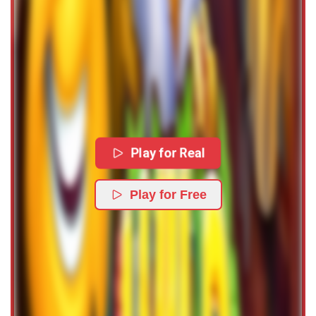
Play for Real
Play for Free