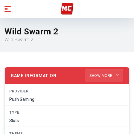
Wild Swarm 2
Wild Swarm 2
GAME INFORMATION
SHOW MORE
PROVIDER
Push Gaming
TYPE
Slots
THEME