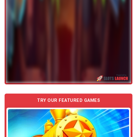
TRY OUR FEATURED GAMES