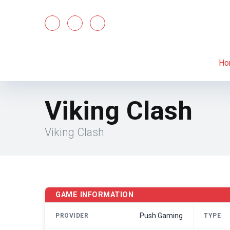
Ho
Viking Clash
Viking Clash
GAME INFORMATION
Push Gaming
PROVIDER
TYPE