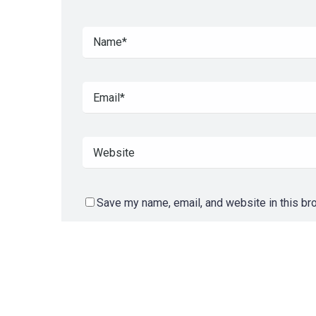
Save my name, email, and website in this br