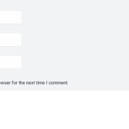
owser for the next time I comment.