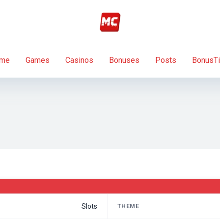
me
Games
Casinos
Bonuses
Posts
BonusT
Slots
THEME