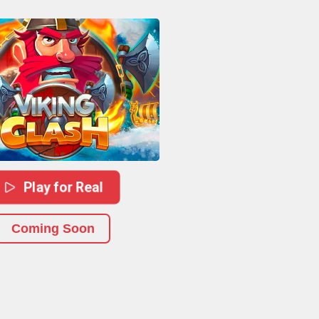
Play for Real
Coming Soon