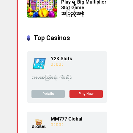
Play ရဲ့ Big Multiplier
Slot Game
အပြည့်အစုံ
Top Casinos
Y2K Slots
အပေးအကြမ်းဆုံး ဂိမ်းဆိုဒ်
Details
Play Now
MM777 Global