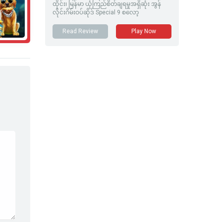
ထိုင်း၊ မြန်မာ ယုံကြည်စိတ်ချရမှုအရှိဆုံး အွန်
လိုင်းဂိမ်းဝပ်ဆိုဒ် Special 9 စလော့
Read Review
Play Now