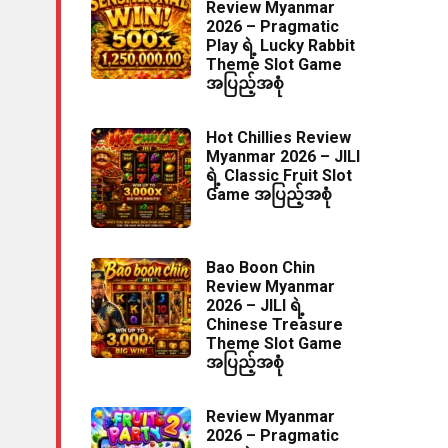
Review Myanmar
2026 – Pragmatic
Play ရဲ့ Lucky Rabbit
Theme Slot Game
အပြည့်အစုံ
Hot Chillies Review
Myanmar 2026 – JILI
ရဲ့ Classic Fruit Slot
Game အပြည့်အစုံ
Bao Boon Chin
Review Myanmar
2026 – JILI ရဲ့
Chinese Treasure
Theme Slot Game
အပြည့်အစုံ
Review Myanmar
2026 – Pragmatic