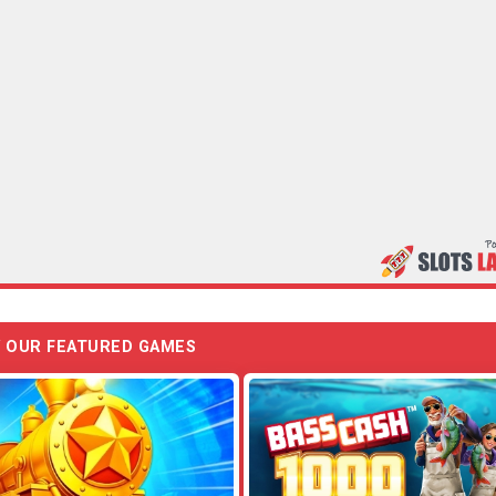
 OUR FEATURED GAMES