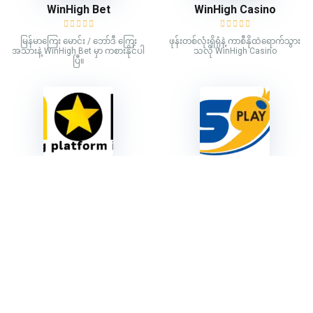
WinHigh Bet
WinHigh Casino
မြန်မာကြေး မောင်း / ဘော်ဒီ ကြေး
ဖုန်းတစ်လုံးရှိရုံနဲ့ ကာစီနိုထဲရောက်သွား
အသားနဲ့ WinHigh Bet မှာ ကစားနိုင်ပါ
သလို WinHigh Casino
ပြီ။
MMOBet
Special 9
မြန်မာ့အကောင်းဆုံး Betting ဝပ်ဆိုဒ်
ထိုင်း၊ မြန်မာ ယုံကြည်စိတ်ချရမှုအရှိ
ဆုံး အွန်လိုင်းဂိမ်းဝပ်ဆိုဒ် Special 9 စ
လော့