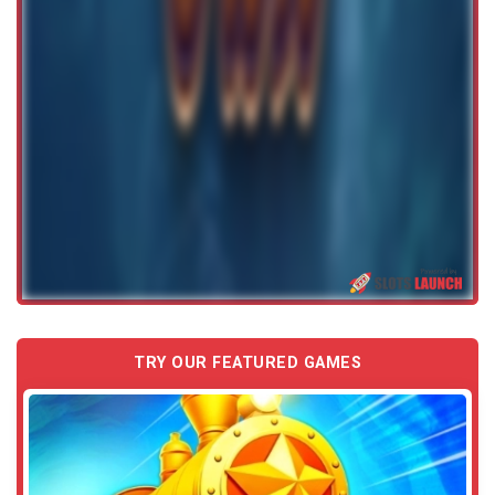
TRY OUR FEATURED GAMES