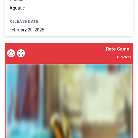
Aquatic
RELEASE DATE
February 20, 2025
Rate Game
(
0
Votes)