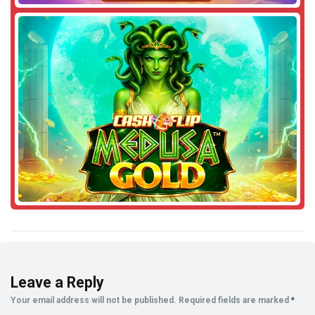
Leave a Reply
Your email address will not be published.
Required fields are marked
*