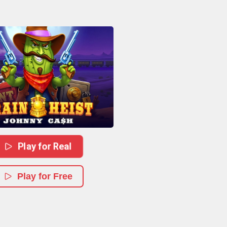
Play for Real
Play for Free