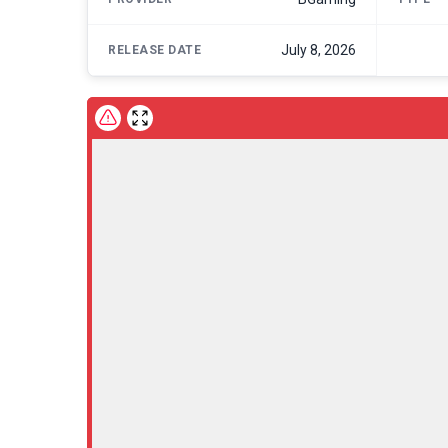
July 8, 2026
RELEASE DATE