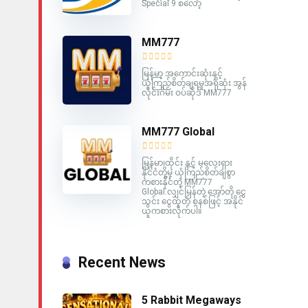
Special 9 စလော့
MM777
မြန်မာ့ အကောင်းဆုံးနှင့်
ယုံကြည်စိတ်ချရမှုအရှိဆုံး အွန်
လိုင်းဂိမ်း ဝပ်ဆိုဒ် MM777
MM777 Global
မြန်မာ၊ထိုင်း နှင့် မလေးရှား
နိုင်ငံတို့မှ ယုံကြည်စိတ်ချစွာ
ကစားနိုင်တဲ့ MM777
Global.လျှင်မြန်တဲ့ အော်တို ငွေ
သွင်း ငွေထုတ် စနစ်ဖြင့် အနိုင်
ယူကစားလိုက်ပါ။
Recent News
5 Rabbit Megaways