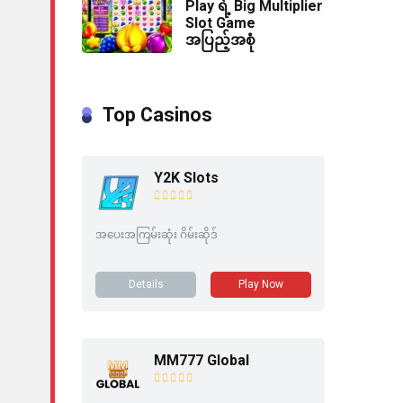
Play ရဲ့ Big Multiplier
Slot Game
အပြည့်အစုံ
Top Casinos
Y2K Slots
အပေးအကြမ်းဆုံး ဂိမ်းဆိုဒ်
Details
Play Now
MM777 Global