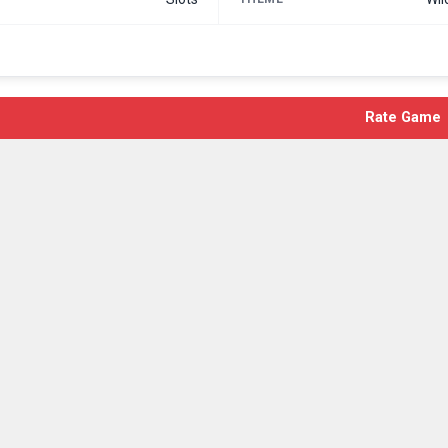
Rate Game