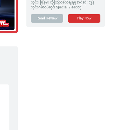
ထိုင်း၊ မြန်မာ ယုံကြည်စိတ်ချရမှုအရှိဆုံး အွန်
လိုင်းဂိမ်းဝပ်ဆိုဒ် Special 9 စလော့
Read Review
Play Now