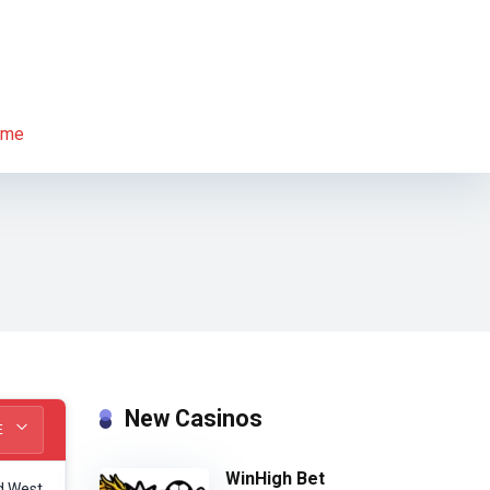
ime
New Casinos
E
WinHigh Bet
d West