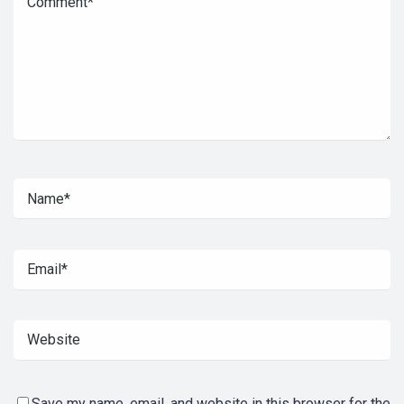
Save my name, email, and website in this browser for the