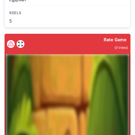
REELS
5
Rate Game
(
0
Votes)