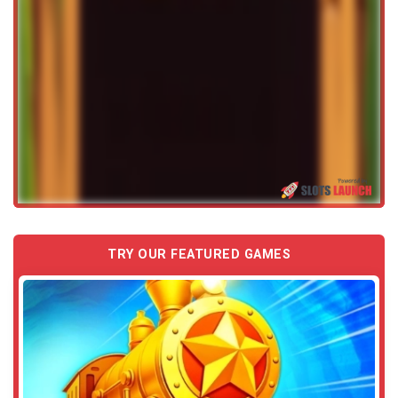
TRY OUR FEATURED GAMES