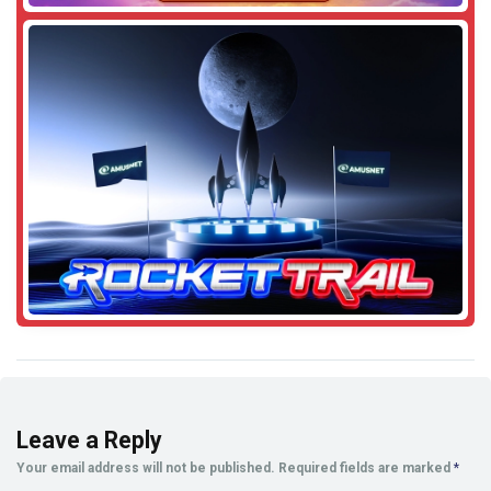
Leave a Reply
Your email address will not be published.
Required fields are marked
*