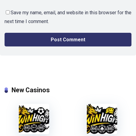
Save my name, email, and website in this browser for the
next time I comment.
New Casinos