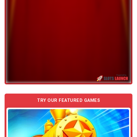
TRY OUR FEATURED GAMES