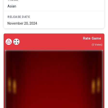
Asian
RELEASE DATE
November 20, 2024
Rate Game
(
0
Votes)