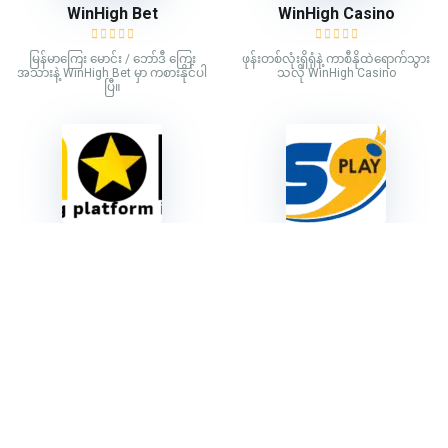
WinHigh Bet
WinHigh Casino
မြန်မာကြေး မောင်း / ဘော်ဒီ ကြေး
ဖုန်းတစ်လုံးရှိရုံနဲ့ ကာစီနိုထဲရောက်သွား
အသားနဲ့ WinHigh Bet မှာ ကစားနိုင်ပါ
သလို WinHigh Casino
ပြီ။
MMOBet
Special 9
မြန်မာ့အကောင်းဆုံး Betting ဝပ်ဆိုဒ်
ထိုင်း၊ မြန်မာ ယုံကြည်စိတ်ချရမှုအရှိ
ဆုံး အွန်လိုင်းဂိမ်းဝပ်ဆိုဒ် Special 9 စ
လော့