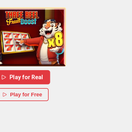
Play for Real
Play for Free