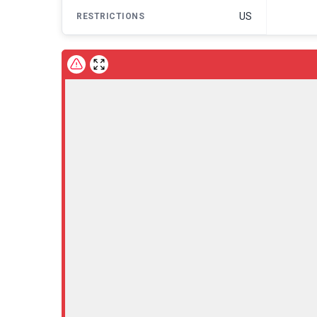
US
RESTRICTIONS