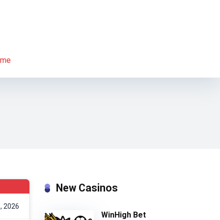
ime
New Casinos
, 2026
WinHigh Bet