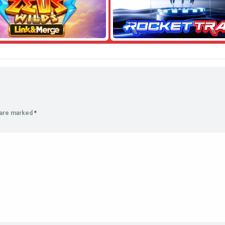
s are marked
*