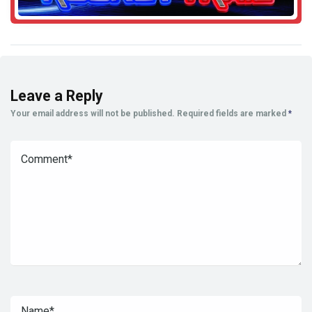
Leave a Reply
Your email address will not be published.
Required fields are marked
*