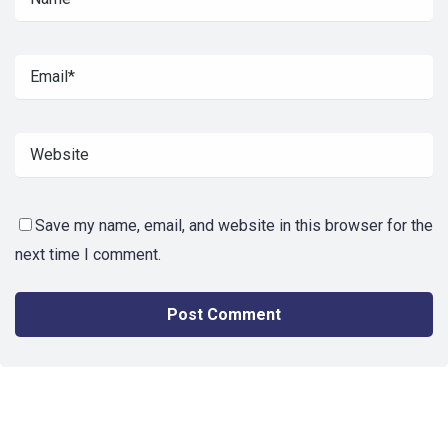
Save my name, email, and website in this browser for the
next time I comment.