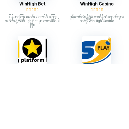
WinHigh Bet
WinHigh Casino
မြန်မာကြေး မောင်း / ဘော်ဒီ ကြေး
ဖုန်းတစ်လုံးရှိရုံနဲ့ ကာစီနိုထဲရောက်သွား
အသားနဲ့ WinHigh Bet မှာ ကစားနိုင်ပါ
သလို WinHigh Casino
ပြီ။
MMOBet
Special 9
မြန်မာ့အကောင်းဆုံး Betting ဝပ်ဆိုဒ်
ထိုင်း၊ မြန်မာ ယုံကြည်စိတ်ချရမှုအရှိ
ဆုံး အွန်လိုင်းဂိမ်းဝပ်ဆိုဒ် Special 9 စ
လော့