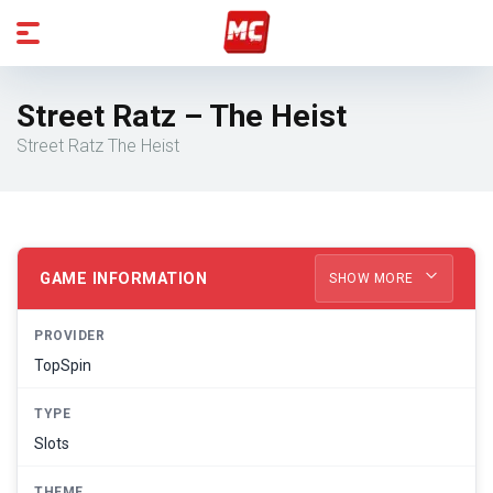
Street Ratz – The Heist
Street Ratz The Heist
GAME INFORMATION
SHOW MORE
PROVIDER
TopSpin
TYPE
Slots
THEME