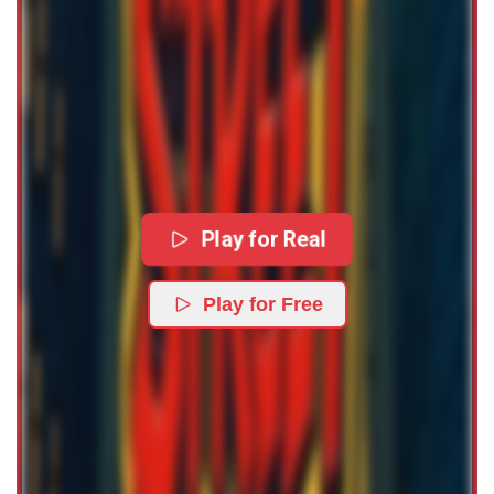
Play for Real
Play for Free