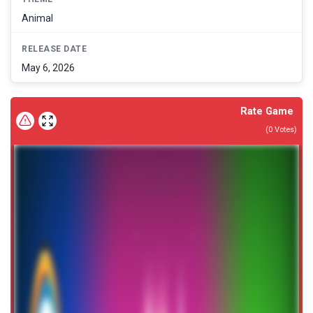
Animal
RELEASE DATE
May 6, 2026
Rate Game
(
0
Votes)