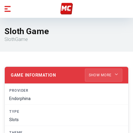
Sloth Game
SlothGame
GAME INFORMATION
SHOW MORE
PROVIDER
Endorphina
TYPE
Slots
THEME