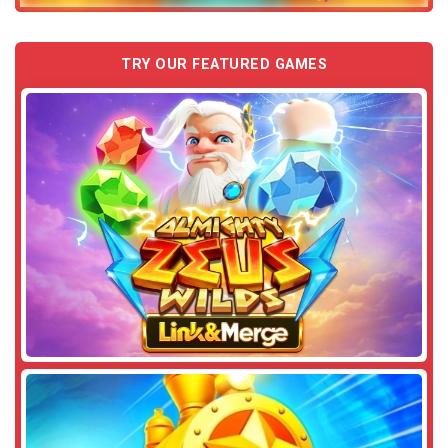
TRY OUR FEATURED GAMES