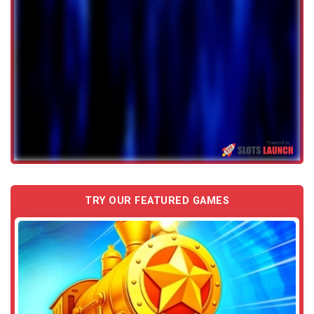
TRY OUR FEATURED GAMES