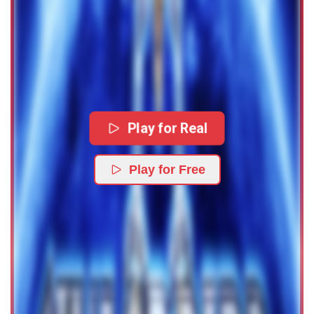
Play for Real
Play for Free