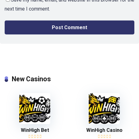
next time I comment.
New Casinos
WinHigh Bet
WinHigh Casino