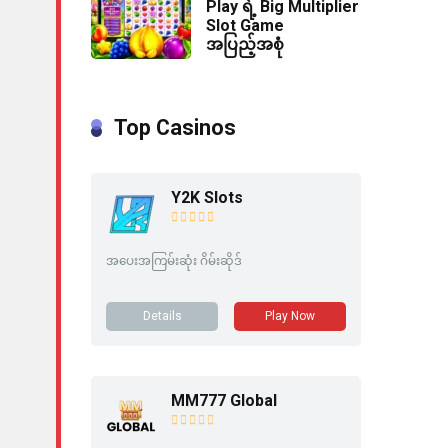
Play ရဲ့ Big Multiplier
Slot Game
အပြည့်အစုံ
Top Casinos
Y2K Slots
အပေးအကြမ်းဆုံး ဂိမ်းဆိုဒ်
Details
Play Now
MM777 Global