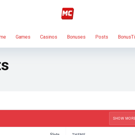
me
Games
Casinos
Bonuses
Posts
BonusT
ts
SHOW MOR
Slots
THEME