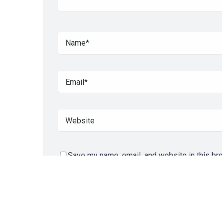
Save my name, email, and website in this br