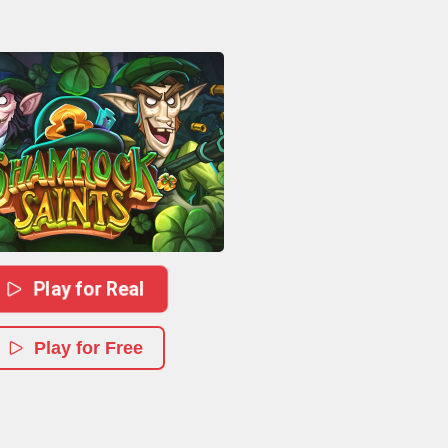
Play for Real
Play for Free