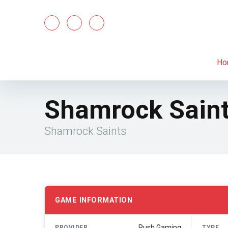
Ho
Shamrock Sain
Shamrock Saints
GAME INFORMATION
Push Gaming
PROVIDER
TYPE