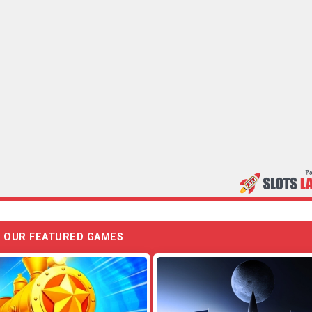
 OUR FEATURED GAMES