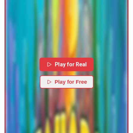
Play for Real
Play for Free