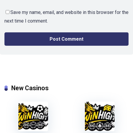
Save my name, email, and website in this browser for the
next time I comment.
New Casinos