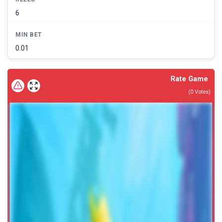
6
MIN BET
0.01
Rate Game
(
0
Votes)