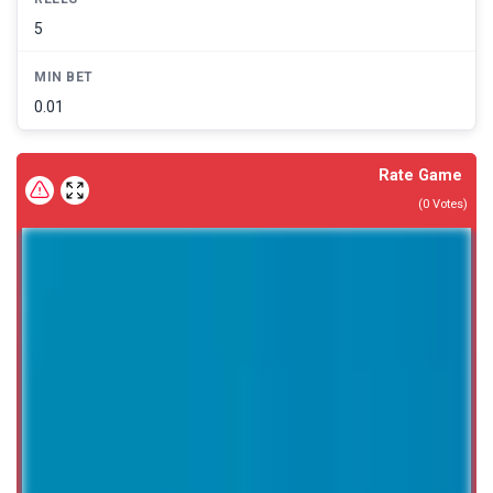
5
MIN BET
0.01
Rate Game
(
0
Votes)