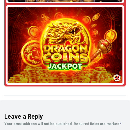
Leave a Reply
Your email address will not be published.
Required fields are marked
*