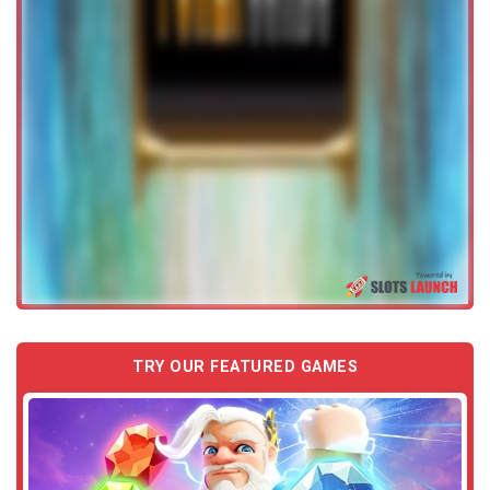
TRY OUR FEATURED GAMES