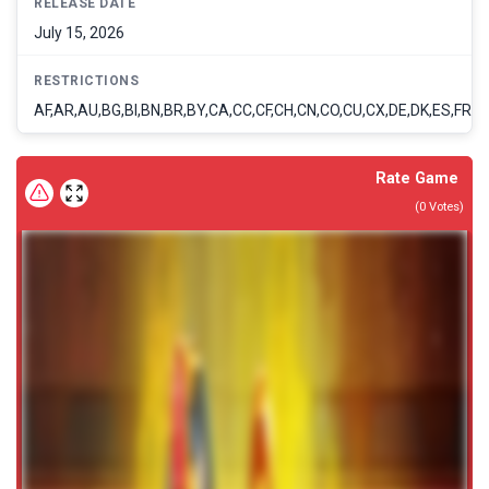
RELEASE DATE
July 15, 2026
RESTRICTIONS
AF,AR,AU,BG,BI,BN,BR,BY,CA,CC,CF,CH,CN,CO,CU,CX,DE,DK,ES,FR,GB,
Rate Game
(
0
Votes)