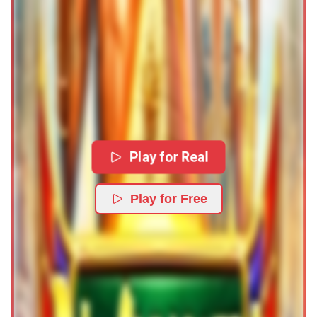
Play for Real
Play for Free