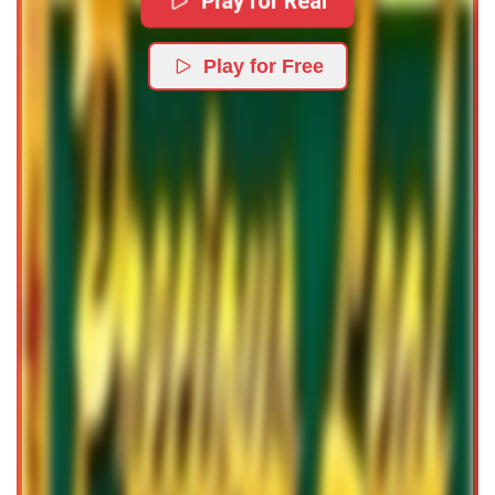
Play for Real
Play for Free