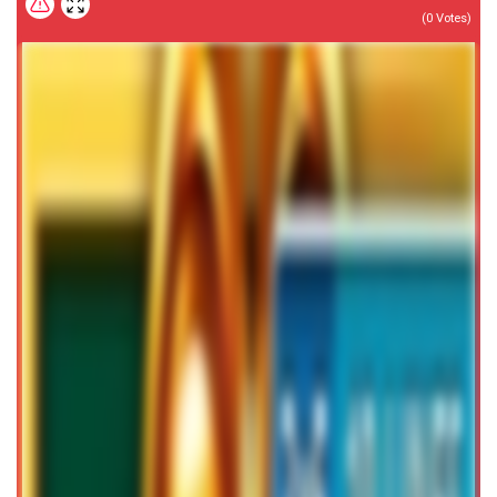
(
0
Votes)