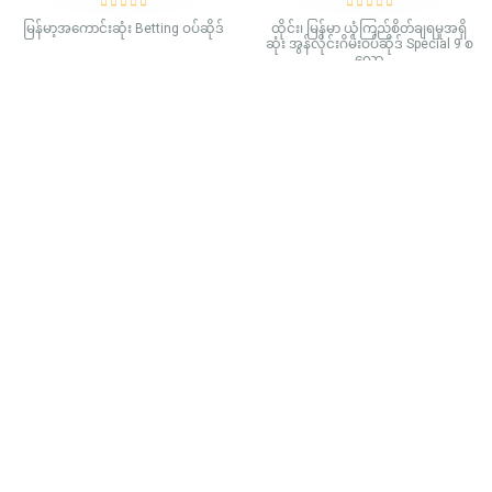
မြန်မာ့အကောင်းဆုံး Betting ဝပ်ဆိုဒ်
ထိုင်း၊ မြန်မာ ယုံကြည်စိတ်ချရမှုအရှိ
ဆုံး အွန်လိုင်းဂိမ်းဝပ်ဆိုဒ် Special 9 စ
လော့
MM777
MM777 Global
မြန်မာ့ အကောင်းဆုံးနှင့် ယုံကြည်
မြန်မာ၊ထိုင်း နှင့် မလေးရှားနိုင်ငံတို့မှ
စိတ်ချရမှုအရှိဆုံး အွန်လိုင်းဂိမ်း ဝပ်ဆို
ယုံကြည်စိတ်ချစွာ ကစားနိုင်တဲ့ MM777
ဒ် MM777
Global.လျှင်မြန်တဲ့ အော်တို ငွေသွင်း
ငွေထုတ် စနစ်ဖြင့် အနိုင်ယူကစား
လိုက်ပါ။
Recent News