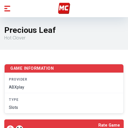
Precious Leaf
Hot Clover
GAME INFORMATION
PROVIDER
ABXplay
TYPE
Slots
Rate Game