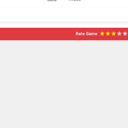
Rate Game