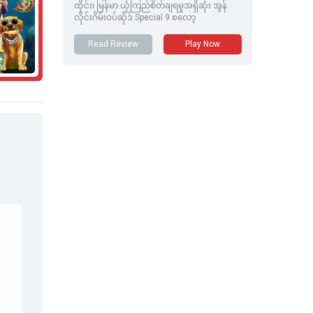
ထိုင်း၊ မြန်မာ ယုံကြည်စိတ်ချရမှုအရှိဆုံး အွန်
လိုင်းဂိမ်းဝပ်ဆိုဒ် Special 9 စလော့
Read Review
Play Now