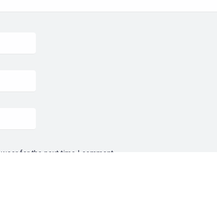
owser for the next time I comment.