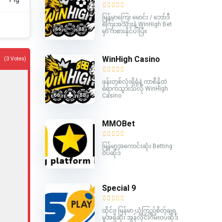
မြန်မာကြေး မောင်း / ဘော်ဒီ
ကြေးအသားနဲ့ WinHigh Bet
မှာ ကစားနိုင်ပါပြီ။
WinHigh Casino
(
3
Votes)
ဖုန်းတစ်လုံးရှိရုံနဲ့ ကာစီနိုထဲ
ရောက်သွားသလို WinHigh
Casino
MMOBet
မြန်မာ့အကောင်းဆုံး Betting
ဝပ်ဆိုဒ်
Special 9
ထိုင်း၊ မြန်မာ ယုံကြည်စိတ်ချရ
မှုအရှိဆုံး အွန်လိုင်းဂိမ်းဝပ်ဆိုဒ်