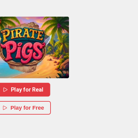
Play for Real
Play for Free