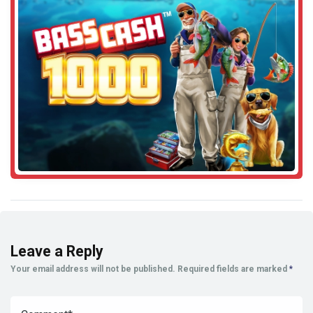
Leave a Reply
Your email address will not be published.
Required fields are marked
*