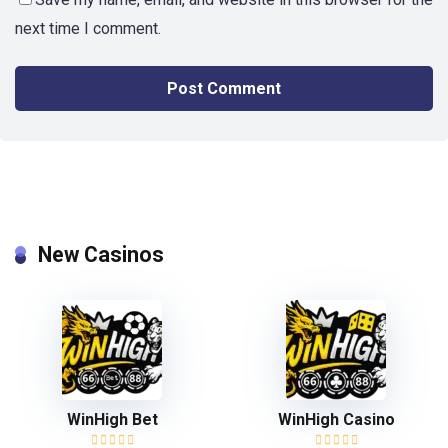
next time I comment.
New Casinos
WinHigh Bet
WinHigh Casino