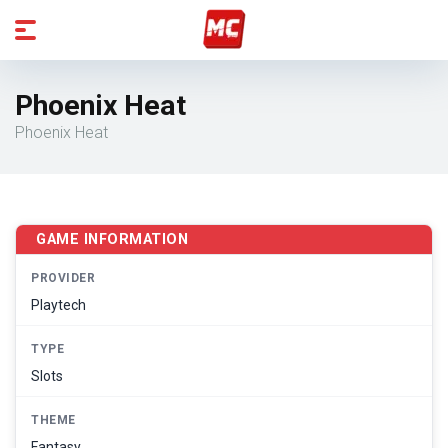
Phoenix Heat
Phoenix Heat
GAME INFORMATION
PROVIDER
Playtech
TYPE
Slots
THEME
Fantasy