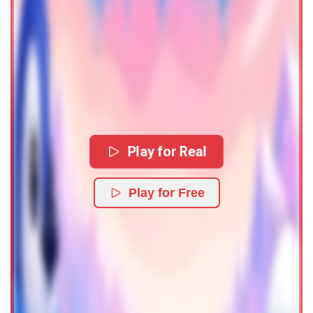
Play for Real
Play for Free