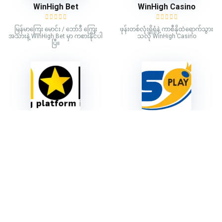
WinHigh Bet
WinHigh Casino
မြန်မာကြေး မောင်း / ဘော်ဒီ ကြေး
ဖုန်းတစ်လုံးရှိရုံနဲ့ ကာစီနိုထဲရောက်သွား
အသားနဲ့ WinHigh Bet မှာ ကစားနိုင်ပါ
သလို WinHigh Casino
ပြီ။
MMOBet
Special 9
မြန်မာ့အကောင်းဆုံး Betting ဝပ်ဆိုဒ်
ထိုင်း၊ မြန်မာ ယုံကြည်စိတ်ချရမှုအရှိ
ဆုံး အွန်လိုင်းဂိမ်းဝပ်ဆိုဒ် Special 9 စ
လော့