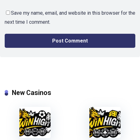
Save my name, email, and website in this browser for the
next time I comment.
New Casinos