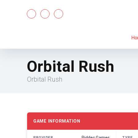
Ho
Orbital Rush
Orbital Rush
GAME INFORMATION
Riddec Games
PROVIDER
TYPE