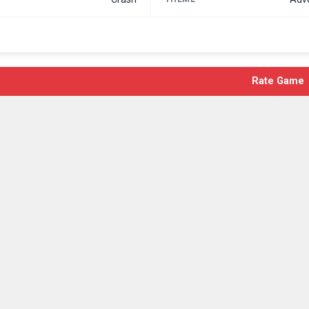
Rate Game