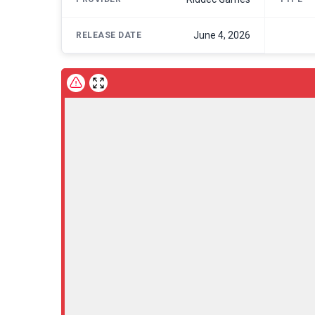
June 4, 2026
RELEASE DATE