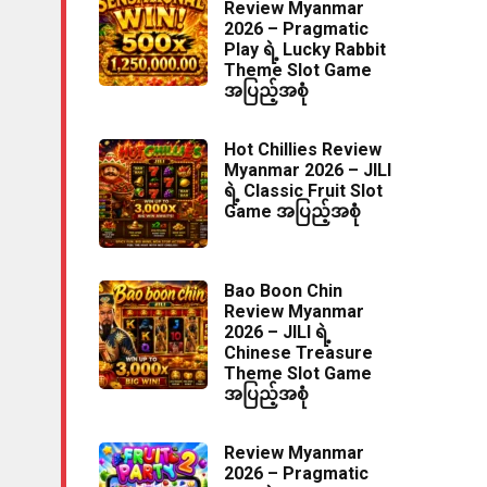
Review Myanmar
2026 – Pragmatic
Play ရဲ့ Lucky Rabbit
Theme Slot Game
အပြည့်အစုံ
Hot Chillies Review
Myanmar 2026 – JILI
ရဲ့ Classic Fruit Slot
Game အပြည့်အစုံ
Bao Boon Chin
Review Myanmar
2026 – JILI ရဲ့
Chinese Treasure
Theme Slot Game
အပြည့်အစုံ
Review Myanmar
2026 – Pragmatic