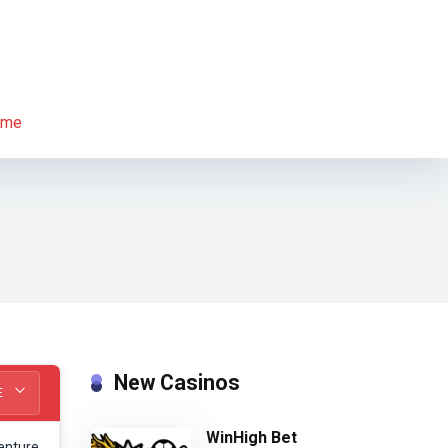
ime
New Casinos
E
WinHigh Bet
enture