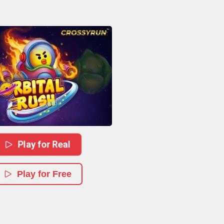
Play for Real
Play for Free