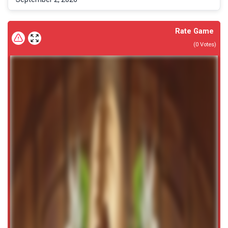
Rate Game
(
0
Votes)