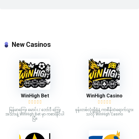
New Casinos
WinHigh Bet
WinHigh Casino
မြန်မာကြေး မောင်း / ဘော်ဒီ ကြေး
ဖုန်းတစ်လုံးရှိရုံနဲ့ ကာစီနိုထဲရောက်သွား
အသားနဲ့ WinHigh Bet မှာ ကစားနိုင်ပါ
သလို WinHigh Casino
ပြီ။