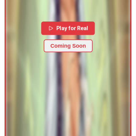
Play for Real
Coming Soon