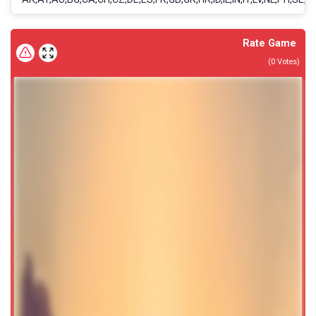
Rate Game
(
0
Votes)