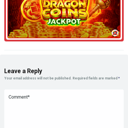
Leave a Reply
Your email address will not be published.
Required fields are marked
*