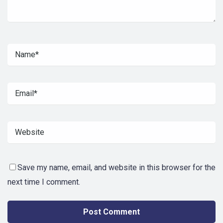
Save my name, email, and website in this browser for the
next time I comment.