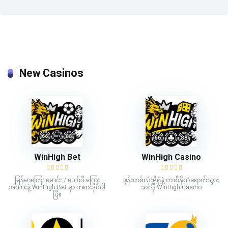
New Casinos
WinHigh Bet
WinHigh Casino
မြန်မာကြေး မောင်း / ဘော်ဒီ ကြေး
ဖုန်းတစ်လုံးရှိရုံနဲ့ ကာစီနိုထဲရောက်သွား
အသားနဲ့ WinHigh Bet မှာ ကစားနိုင်ပါ
သလို WinHigh Casino
ပြီ။