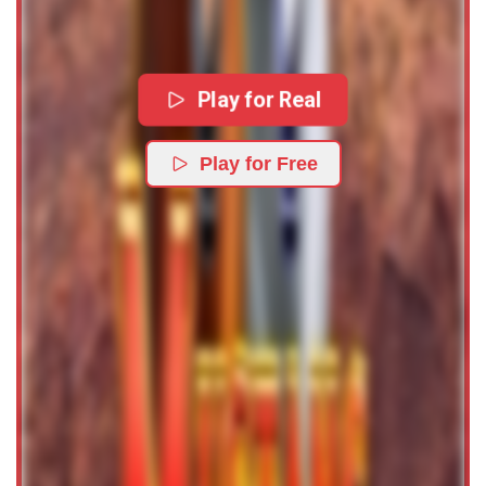
Play for Real
Play for Free