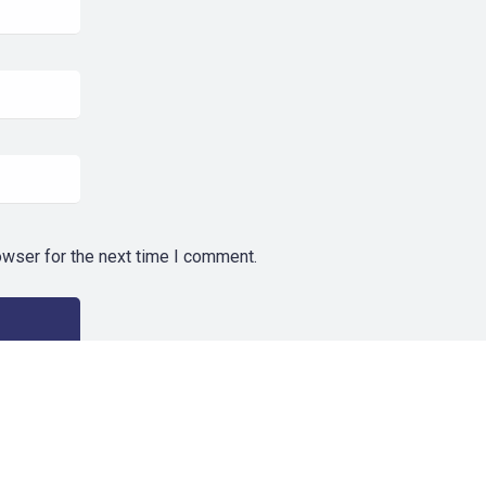
owser for the next time I comment.