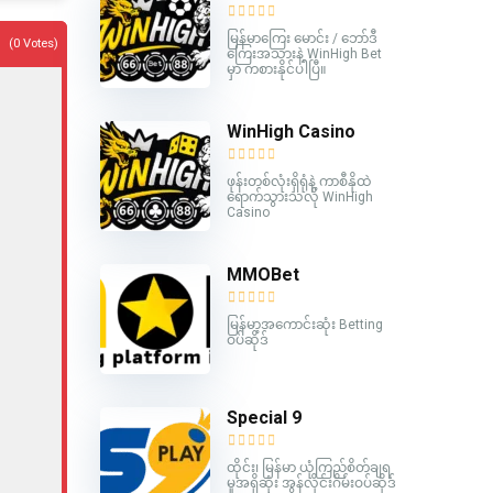
မြန်မာကြေး မောင်း / ဘော်ဒီ
(
0
Votes)
ကြေးအသားနဲ့ WinHigh Bet
မှာ ကစားနိုင်ပါပြီ။
WinHigh Casino
ဖုန်းတစ်လုံးရှိရုံနဲ့ ကာစီနိုထဲ
ရောက်သွားသလို WinHigh
Casino
MMOBet
မြန်မာ့အကောင်းဆုံး Betting
ဝပ်ဆိုဒ်
Special 9
ထိုင်း၊ မြန်မာ ယုံကြည်စိတ်ချရ
မှုအရှိဆုံး အွန်လိုင်းဂိမ်းဝပ်ဆိုဒ်