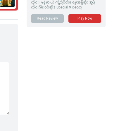
ထိုင်း၊ မြန်မာ ယုံကြည်စိတ်ချရမှုအရှိဆုံး အွန်
လိုင်းဂိမ်းဝပ်ဆိုဒ် Special 9 စလော့
Read Review
Play Now