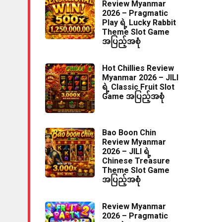
Review Myanmar
2026 – Pragmatic
Play ရဲ့ Lucky Rabbit
Theme Slot Game
အပြည့်အစုံ
Hot Chillies Review
Myanmar 2026 – JILI
ရဲ့ Classic Fruit Slot
Game အပြည့်အစုံ
Bao Boon Chin
Review Myanmar
2026 – JILI ရဲ့
Chinese Treasure
Theme Slot Game
အပြည့်အစုံ
Review Myanmar
2026 – Pragmatic