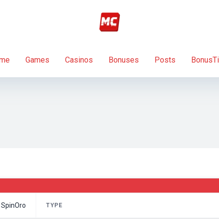
me
Games
Casinos
Bonuses
Posts
BonusT
SpinOro
TYPE