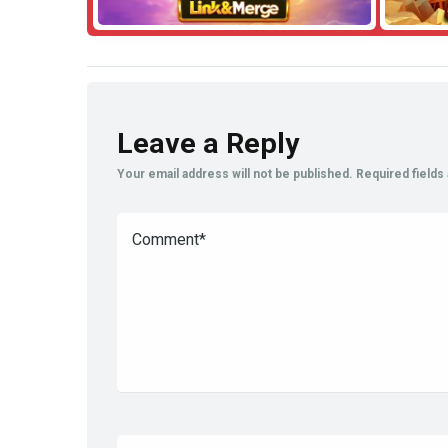
Leave a Reply
Your email address will not be published.
Required field