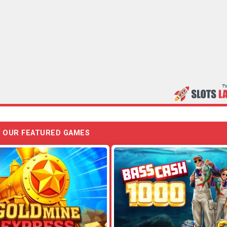
 OUR FEATURED GAMES