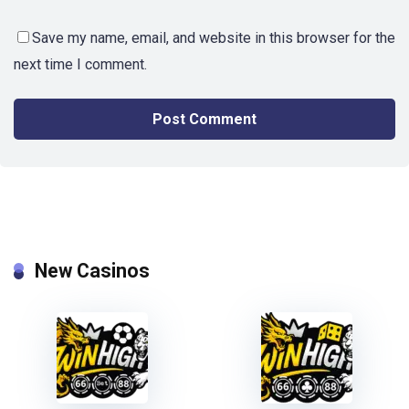
Save my name, email, and website in this browser for the
next time I comment.
New Casinos