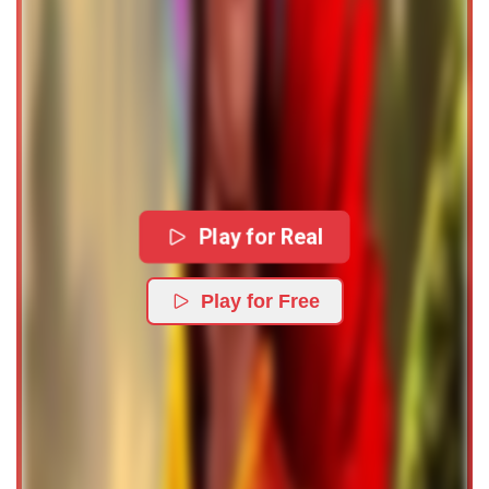
Play for Real
Play for Free