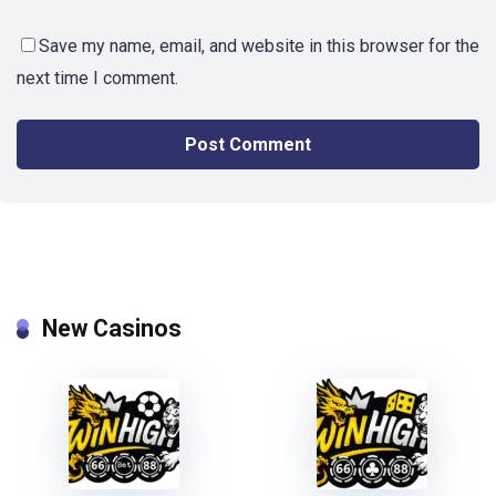
Save my name, email, and website in this browser for the
next time I comment.
New Casinos