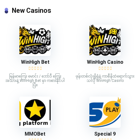
New Casinos
WinHigh Bet
WinHigh Casino
မြန်မာကြေး မောင်း / ဘော်ဒီ ကြေး
ဖုန်းတစ်လုံးရှိရုံနဲ့ ကာစီနိုထဲရောက်သွား
အသားနဲ့ WinHigh Bet မှာ ကစားနိုင်ပါ
သလို WinHigh Casino
ပြီ။
MMOBet
Special 9