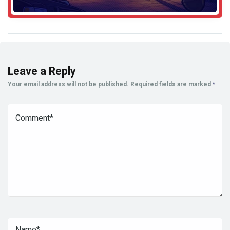
Leave a Reply
Your email address will not be published.
Required fields are marked
*