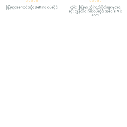
မြန်မာ့အကောင်းဆုံး Betting ဝပ်ဆိုဒ်
ထိုင်း၊ မြန်မာ ယုံကြည်စိတ်ချရမှုအရှိ
ဆုံး အွန်လိုင်းဂိမ်းဝပ်ဆိုဒ် Special 9 စ
လော့
MM777
MM777 Global
မြန်မာ့ အကောင်းဆုံးနှင့် ယုံကြည်
မြန်မာ၊ထိုင်း နှင့် မလေးရှားနိုင်ငံတို့မှ
စိတ်ချရမှုအရှိဆုံး အွန်လိုင်းဂိမ်း ဝပ်ဆို
ယုံကြည်စိတ်ချစွာ ကစားနိုင်တဲ့ MM777
ဒ် MM777
Global.လျှင်မြန်တဲ့ အော်တို ငွေသွင်း
ငွေထုတ် စနစ်ဖြင့် အနိုင်ယူကစား
လိုက်ပါ။
Recent News