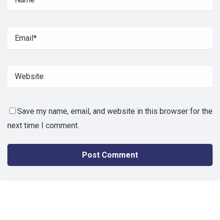
Save my name, email, and website in this browser for the
next time I comment.