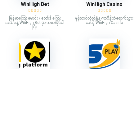
WinHigh Bet
WinHigh Casino
မြန်မာကြေး မောင်း / ဘော်ဒီ ကြေး
ဖုန်းတစ်လုံးရှိရုံနဲ့ ကာစီနိုထဲရောက်သွား
အသားနဲ့ WinHigh Bet မှာ ကစားနိုင်ပါ
သလို WinHigh Casino
ပြီ။
MMOBet
Special 9
မြန်မာ့အကောင်းဆုံး Betting ဝပ်ဆိုဒ်
ထိုင်း၊ မြန်မာ ယုံကြည်စိတ်ချရမှုအရှိ
ဆုံး အွန်လိုင်းဂိမ်းဝပ်ဆိုဒ် Special 9 စ
လော့