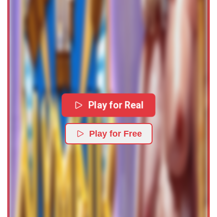
Play for Real
Play for Free