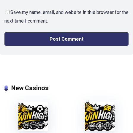
Save my name, email, and website in this browser for the
next time I comment.
New Casinos