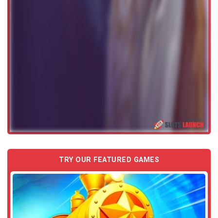
TRY OUR FEATURED GAMES