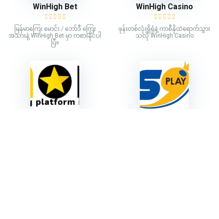
WinHigh Bet
WinHigh Casino
မြန်မာကြေး မောင်း / ဘော်ဒီ ကြေး
ဖုန်းတစ်လုံးရှိရုံနဲ့ ကာစီနိုထဲရောက်သွား
အသားနဲ့ WinHigh Bet မှာ ကစားနိုင်ပါ
သလို WinHigh Casino
ပြီ။
MMOBet
Special 9
မြန်မာ့အကောင်းဆုံး Betting ဝပ်ဆိုဒ်
ထိုင်း၊ မြန်မာ ယုံကြည်စိတ်ချရမှုအရှိ
ဆုံး အွန်လိုင်းဂိမ်းဝပ်ဆိုဒ် Special 9 စ
လော့