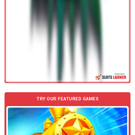
TRY OUR FEATURED GAMES