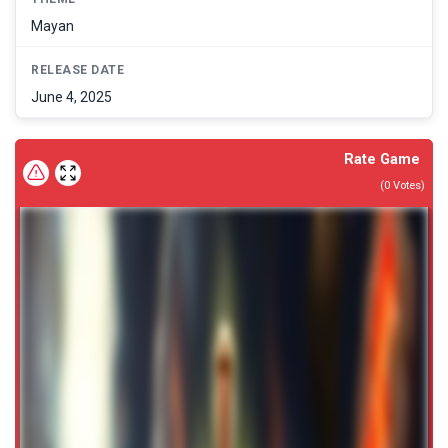
Mayan
RELEASE DATE
June 4, 2025
Rate Game
(
0
Votes)