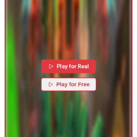
Play for Real
Play for Free