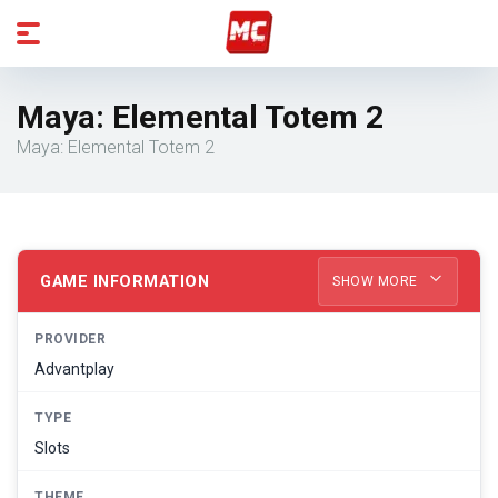
Maya: Elemental Totem 2
Maya: Elemental Totem 2
GAME INFORMATION
SHOW MORE
PROVIDER
Advantplay
TYPE
Slots
THEME