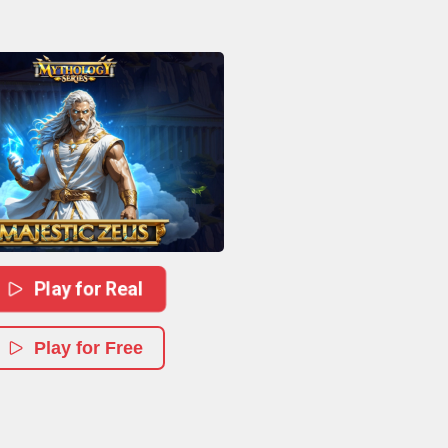
Play for Real
Play for Free