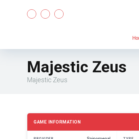
Ho
Majestic Zeus
Majestic Zeus
GAME INFORMATION
Spinomenal
PROVIDER
TYPE