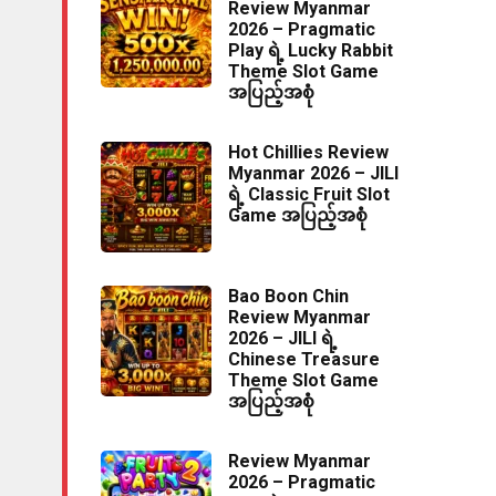
Review Myanmar
2026 – Pragmatic
Play ရဲ့ Lucky Rabbit
Theme Slot Game
အပြည့်အစုံ
Hot Chillies Review
Myanmar 2026 – JILI
ရဲ့ Classic Fruit Slot
Game အပြည့်အစုံ
Bao Boon Chin
Review Myanmar
2026 – JILI ရဲ့
Chinese Treasure
Theme Slot Game
အပြည့်အစုံ
Review Myanmar
2026 – Pragmatic