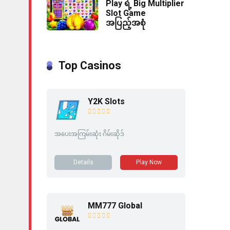
Play ရဲ့ Big Multiplier
Slot Game
အပြည့်အစုံ
Top Casinos
Y2K Slots
အပေးအကြမ်းဆုံး ဂိမ်းဆိုဒ်
Details
Play Now
MM777 Global