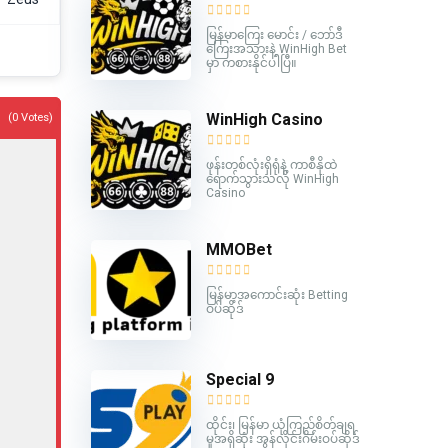
မြန်မာကြေး မောင်း / ဘော်ဒီ
ကြေးအသားနဲ့ WinHigh Bet
မှာ ကစားနိုင်ပါပြီ။
WinHigh Casino
(
0
Votes)
ဖုန်းတစ်လုံးရှိရုံနဲ့ ကာစီနိုထဲ
ရောက်သွားသလို WinHigh
Casino
MMOBet
မြန်မာ့အကောင်းဆုံး Betting
ဝပ်ဆိုဒ်
Special 9
ထိုင်း၊ မြန်မာ ယုံကြည်စိတ်ချရ
မှုအရှိဆုံး အွန်လိုင်းဂိမ်းဝပ်ဆိုဒ်