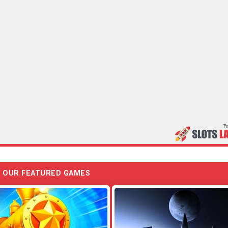
 OUR FEATURED GAMES