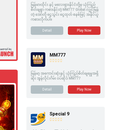
မြန်မာ၊ထိုင်း နှင့် မလေးရှားနိုင်ငံတို့မှ ယုံကြည်
စိတ်ချစွာ ကစားနိုင်တဲ့ MM777 Global.လျှင်မြန်
တဲ့ အော်တို ငွေသွင်း ငွေထုတ် စနစ်ဖြင့် အနိုင်ယူ
ကစားလိုက်ပါ။
Detail
Play Now
MM777
မြန်မာ့ အကောင်းဆုံးနှင့် ယုံကြည်စိတ်ချရမှုအရှိ
ဆုံး အွန်လိုင်းဂိမ်း ဝပ်ဆိုဒ် MM777
Detail
Play Now
Special 9