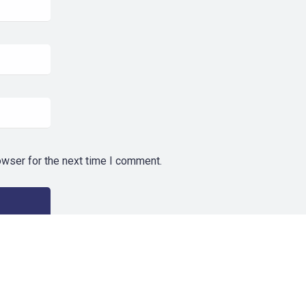
owser for the next time I comment.