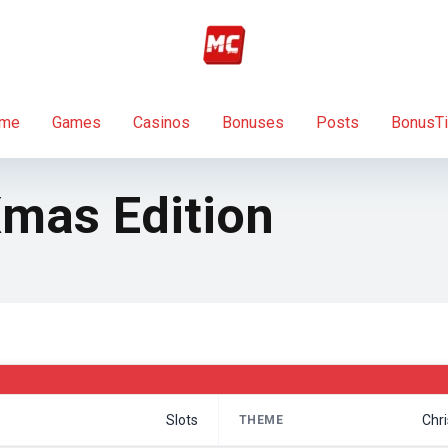
me
Games
Casinos
Bonuses
Posts
BonusT
Xmas Edition
Slots
Chr
THEME