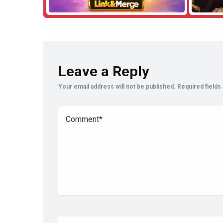
Leave a Reply
Your email address will not be published.
Required field