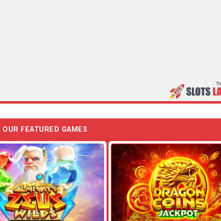
 OUR FEATURED GAMES