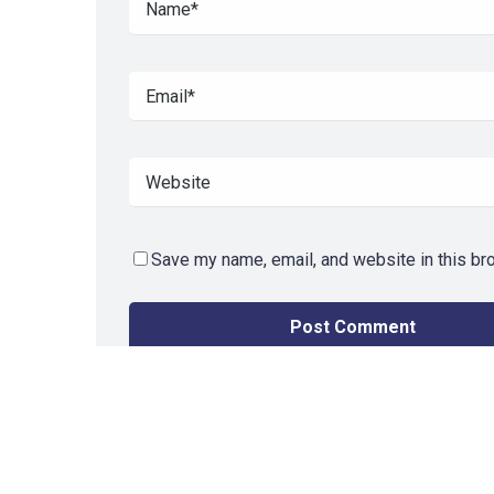
Save my name, email, and website in this br