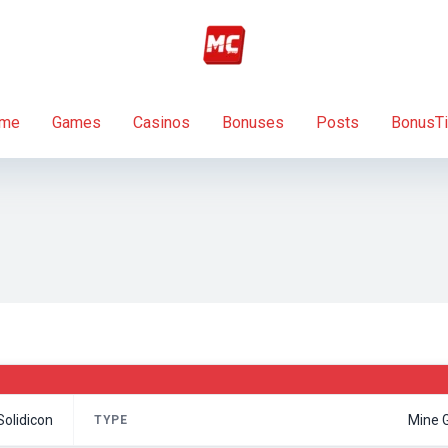
me
Games
Casinos
Bonuses
Posts
BonusT
Solidicon
Mine 
TYPE