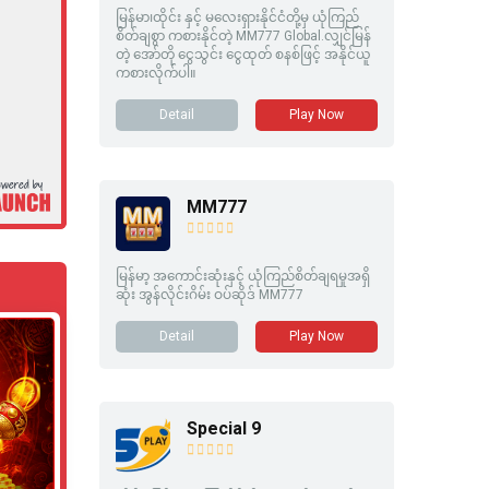
မြန်မာ၊ထိုင်း နှင့် မလေးရှားနိုင်ငံတို့မှ ယုံကြည်
စိတ်ချစွာ ကစားနိုင်တဲ့ MM777 Global.လျှင်မြန်
တဲ့ အော်တို ငွေသွင်း ငွေထုတ် စနစ်ဖြင့် အနိုင်ယူ
ကစားလိုက်ပါ။
Detail
Play Now
MM777
မြန်မာ့ အကောင်းဆုံးနှင့် ယုံကြည်စိတ်ချရမှုအရှိ
ဆုံး အွန်လိုင်းဂိမ်း ဝပ်ဆိုဒ် MM777
Detail
Play Now
Special 9