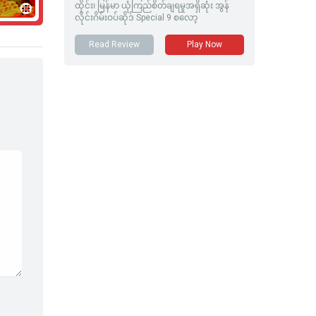
ထိုင်း၊ မြန်မာ ယုံကြည်စိတ်ချရမှုအရှိဆုံး အွန်
လိုင်းဂိမ်းဝပ်ဆိုဒ် Special 9 စလော့
Read Review
Play Now